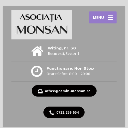
MENU
Witing, nr. 30
Bucuresti, Sector 1
Functionare: Non Stop
Orar telefon: 8:00 - 20:00
office@camin-monsan.ro
0722.259.654