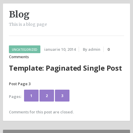
Blog
This is a blog page
ianuarie 10, 2014
By admin
0
UNCATEGORIZED
Comments
Template: Paginated Single Post
Post Page 3
1
2
3
Pages:
Comments for this post are closed.