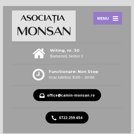
MENU
Witing, nr. 30
Bucuresti, Sector 1
Functionare: Non Stop
Orar telefon: 8:00 - 20:00
office@camin-monsan.ro
0722.259.654