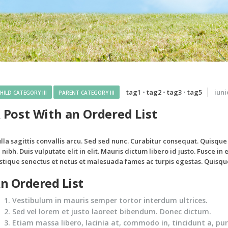
tag1
•
tag2
•
tag3
•
tag5
iuni
HILD CATEGORY III
PARENT CATEGORY III
 Post With an Ordered List
lla sagittis convallis arcu. Sed sed nunc. Curabitur consequat. Quisqu
, nibh. Duis vulputate elit in elit. Mauris dictum libero id justo. Fusce 
istique senectus et netus et malesuada fames ac turpis egestas. Quisqu
n Ordered List
Vestibulum in mauris semper tortor interdum ultrices.
Sed vel lorem et justo laoreet bibendum. Donec dictum.
Etiam massa libero, lacinia at, commodo in, tincidunt a, pur