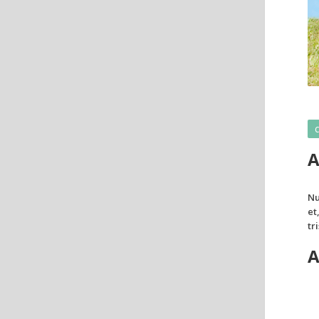
C
A
Nu
et
tr
A