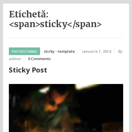
Etichetă:
<span>sticky</span>
sticky
•
template
ianuarie 1, 2014
By
PROTEUSTHEMES
admin
0 Comments
Sticky Post