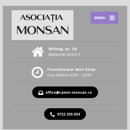
MENU
Witing, nr. 30
Bucuresti, Sector 1
Functionare: Non Stop
Orar telefon: 8:00 - 20:00
office@camin-monsan.ro
0722.259.654