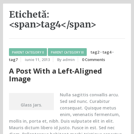
Etichetă:
<span>tag4</span>
tag2
•
tag4
•
PARENT CATEGORY II
PARENT CATEGORY III
tag7
iunie 11, 2013
By admin
0 Comments
A Post With a Left-Aligned
Image
Nulla sagittis convallis arcu.
Sed sed nunc. Curabitur
Glass Jars.
consequat. Quisque metus
enim, venenatis fermentum,
mollis in, porta et, nibh. Duis vulputate elit in elit.
Mauris dictum libero id justo. Fusce in est. Sed nec