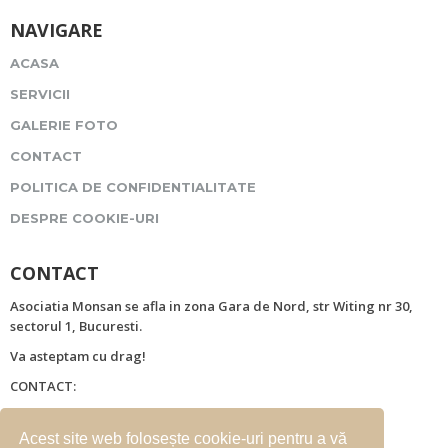
NAVIGARE
ACASA
SERVICII
GALERIE FOTO
CONTACT
POLITICA DE CONFIDENTIALITATE
DESPRE COOKIE-URI
CONTACT
Asociatia Monsan se afla in zona Gara de Nord, str Witing nr 30,
sectorul 1, Bucuresti.
Va asteptam cu drag!
CONTACT:
Strada Witing nr. 30
Mobil: 0722259654
Acest site web folosește cookie-uri pentru a vă