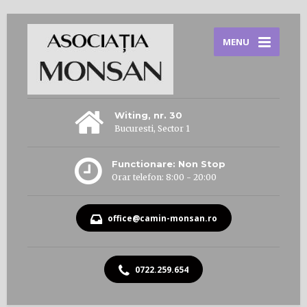
MENU
Witing, nr. 30
Bucuresti, Sector 1
Functionare: Non Stop
Orar telefon: 8:00 - 20:00
office@camin-monsan.ro
0722.259.654