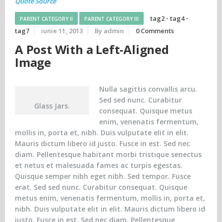
Quote Source
tag2
•
tag4
•
PARENT CATEGORY II
PARENT CATEGORY III
tag7
iunie 11, 2013
By admin
0 Comments
A Post With a Left-Aligned
Image
Nulla sagittis convallis arcu.
Sed sed nunc. Curabitur
Glass Jars.
consequat. Quisque metus
enim, venenatis fermentum,
mollis in, porta et, nibh. Duis vulputate elit in elit.
Mauris dictum libero id justo. Fusce in est. Sed nec
diam. Pellentesque habitant morbi tristique senectus
et netus et malesuada fames ac turpis egestas.
Quisque semper nibh eget nibh. Sed tempor. Fusce
erat. Sed sed nunc. Curabitur consequat. Quisque
metus enim, venenatis fermentum, mollis in, porta et,
nibh. Duis vulputate elit in elit. Mauris dictum libero id
justo. Fusce in est. Sed nec diam. Pellentesque