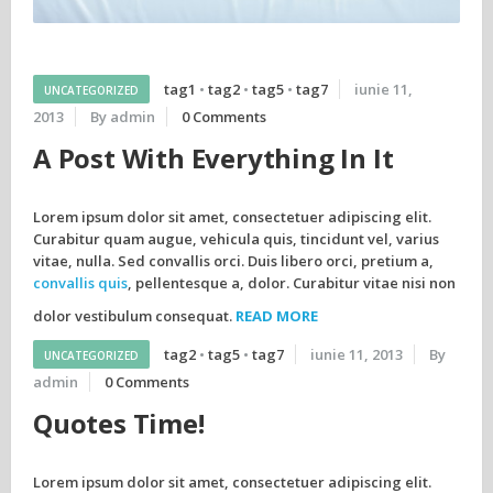
tag1
•
tag2
•
tag5
•
tag7
iunie 11,
UNCATEGORIZED
2013
By admin
0 Comments
A Post With Everything In It
Lorem ipsum dolor sit amet, consectetuer adipiscing elit.
Curabitur quam augue, vehicula quis, tincidunt vel, varius
vitae, nulla. Sed convallis orci. Duis libero orci, pretium a,
convallis quis
, pellentesque a, dolor. Curabitur vitae nisi non
dolor vestibulum consequat.
READ MORE
tag2
•
tag5
•
tag7
iunie 11, 2013
By
UNCATEGORIZED
admin
0 Comments
Quotes Time!
Lorem ipsum dolor sit amet, consectetuer adipiscing elit.