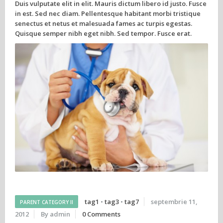
Duis vulputate elit in elit. Mauris dictum libero id justo. Fusce
in est. Sed nec diam. Pellentesque habitant morbi tristique
senectus et netus et malesuada fames ac turpis egestas.
Quisque semper nibh eget nibh. Sed tempor. Fusce erat.
tag1
•
tag3
•
tag7
septembrie 11,
PARENT CATEGORY II
2012
By admin
0 Comments