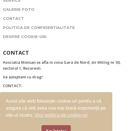
SERVICII
GALERIE FOTO
CONTACT
POLITICA DE CONFIDENTIALITATE
DESPRE COOKIE-URI
CONTACT
Asociatia Monsan se afla in zona Gara de Nord, str Witing nr 30,
sectorul 1, Bucuresti.
Va asteptam cu drag!
CONTACT:
Strada Witing nr. 30
Mobil: 0722259654
Acest site web folosește cookie-uri pentru a vă
asigura că veți avea cea mai bună experiență pe
site-ul nostru.
Vezi politica de cookie-uri
E-mail: office@camin-monsan.ro