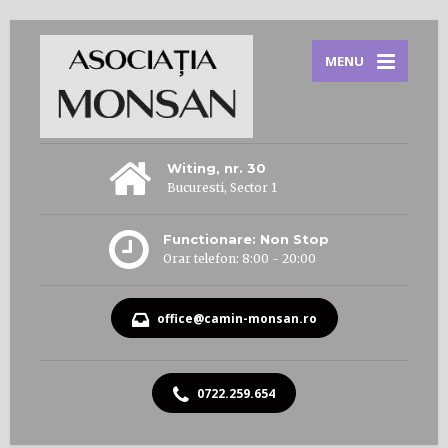
MENU
Witing, nr. 30
Bucuresti, Sector 1
Functionare: Non Stop
Orar telefon: 8:00 - 20:00
office@camin-monsan.ro
0722.259.654